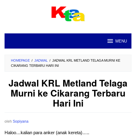
Loncat
ke
konten
MENU
HOMEPAGE
/
JADWAL
/
JADWAL KRL METLAND TELAGA MURNI KE
CIKARANG TERBARU HARI INI
Jadwal KRL Metland Telaga
Murni ke Cikarang Terbaru
Hari Ini
oleh
Sopiyana
Haloo…kalian para anker (anak kereta)…..