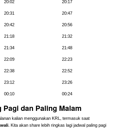
20:02
20:17
20:31
20:47
20:42
20:56
21:18
21:32
21:34
21:48
22:09
22:23
22:38
22:52
23:12
23:26
00:10
00:24
g Pagi dan Paling Malam
lanan kalian menggunakan KRL, termasuk saat
wali
. Kita akan share lebih ringkas lagi jadwal paling pagi