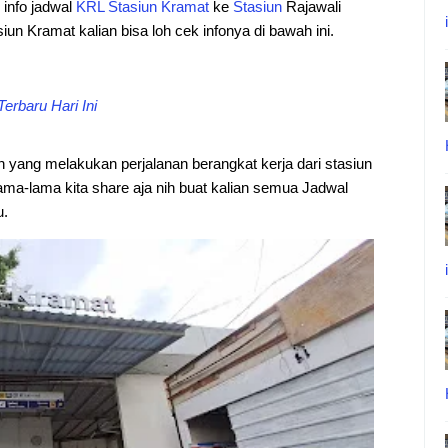
i info jadwal
KRL
Stasiun
Kramat
ke
Stasiun
Rajawali
siun Kramat kalian bisa loh cek infonya di bawah ini.
erbaru Hari Ini
an yang melakukan perjalanan berangkat kerja dari stasiun
ama-lama kita share aja nih buat kalian semua Jadwal
u.