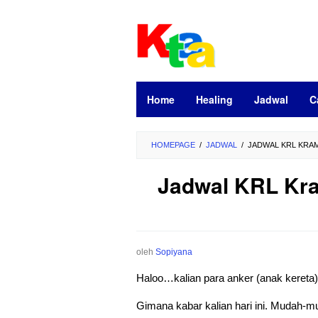
Loncat
ke
konten
Home
Healing
Jadwal
C
HOMEPAGE
/
JADWAL
/
JADWAL KRL KRAM
Jadwal KRL Kra
oleh
Sopiyana
Haloo…kalian para anker (anak kereta
Gimana kabar kalian hari ini. Mudah-