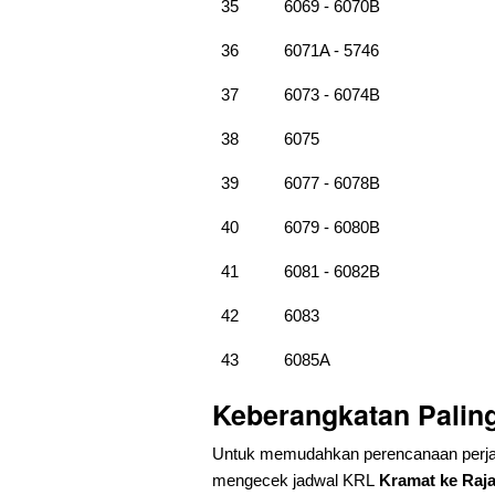
35
6069 - 6070B
36
6071A - 5746
37
6073 - 6074B
38
6075
39
6077 - 6078B
40
6079 - 6080B
41
6081 - 6082B
42
6083
43
6085A
Keberangkatan Palin
Untuk memudahkan perencanaan perja
mengecek jadwal KRL
Kramat ke Raja