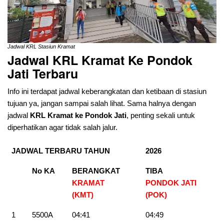
Jadwal KRL Stasiun Kramat
Jadwal KRL Kramat Ke Pondok
Jati
Terbaru
Info ini terdapat jadwal keberangkatan dan ketibaan di stasiun
tujuan ya, jangan sampai salah lihat. Sama halnya dengan
jadwal
KRL Kramat ke Pondok Jati
, penting sekali untuk
diperhatikan agar tidak salah jalur.
JADWAL TERBARU TAHUN
2026
No KA
BERANGKAT
TIBA
KRAMAT
PONDOK JATI
(KMT)
(POK
)
1
5500A
04:41
04:49