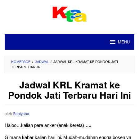
Loncat
ke
konten
MENU
HOMEPAGE
/
JADWAL
/
JADWAL KRL KRAMAT KE PONDOK JATI
TERBARU HARI INI
Jadwal KRL Kramat ke
Pondok Jati Terbaru Hari Ini
oleh
Sopiyana
Haloo…kalian para anker (anak kereta)…..
Gimana kabar kalian hari ini. Mudah-mudahan engga bosen ya