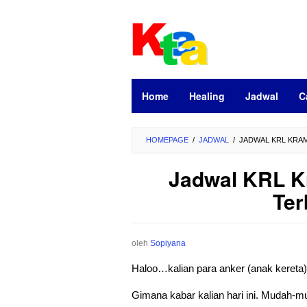
Loncat
ke
konten
Home
Healing
Jadwal
C
HOMEPAGE
/
JADWAL
/
JADWAL KRL KRAM
Jadwal KRL K
Ter
oleh
Sopiyana
Haloo…kalian para anker (anak kereta
Gimana kabar kalian hari ini. Mudah-