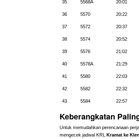
35
5568A
20:01
36
5570
20:22
37
5572
20:37
38
5574
20:52
39
5576
21:02
40
5578A
21:29
41
5580
22:03
42
5582
22:32
43
5584
22:57
Keberangkatan Palin
Untuk memudahkan perencanaan perja
mengecek jadwal KRL
Kramat ke Kle