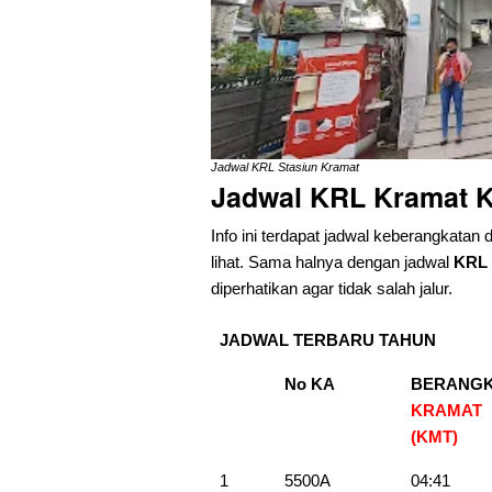
Jadwal KRL Stasiun Kramat
Jadwal KRL Kramat K
Info ini terdapat jadwal keberangkatan 
lihat. Sama halnya dengan jadwal
KRL 
diperhatikan agar tidak salah jalur.
JADWAL TERBARU TAHUN
No KA
BERANG
KRAMAT
(KMT)
1
5500A
04:41