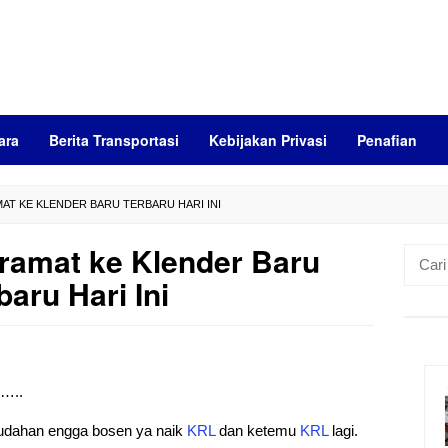
ara
Berita Transportasi
Kebijakan Privasi
Penafian
AT KE KLENDER BARU TERBARU HARI INI
ramat ke Klender Baru
Cari
untuk:
baru Hari Ini
)…..
mudahan engga bosen ya naik
KRL
dan ketemu
KRL
lagi.