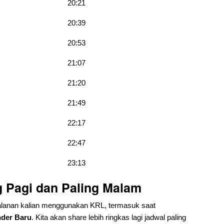
20:21
20:39
20:53
21:07
21:20
21:49
22:17
22:47
23:13
g Pagi dan Paling Malam
lanan kalian menggunakan KRL, termasuk saat
nder Baru
. Kita akan share lebih ringkas lagi jadwal paling