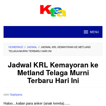
Loncat
ke
konten
MENU
HOMEPAGE
/
JADWAL
/
JADWAL KRL KEMAYORAN KE METLAND
TELAGA MURNI TERBARU HARI INI
Jadwal KRL Kemayoran ke
Metland Telaga Murni
Terbaru Hari Ini
oleh
Sopiyana
Haloo…kalian para anker (anak kereta)…..