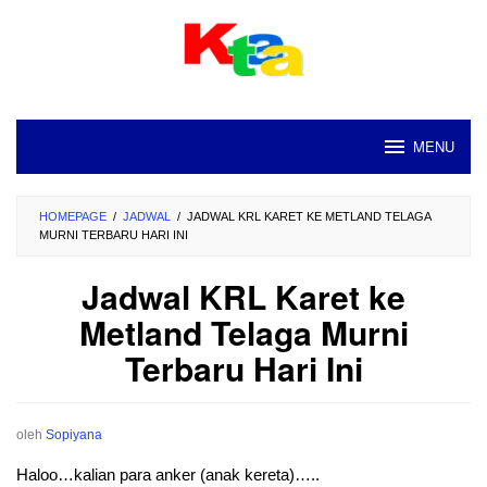
Loncat
ke
konten
MENU
HOMEPAGE
/
JADWAL
/
JADWAL KRL KARET KE METLAND TELAGA
MURNI TERBARU HARI INI
Jadwal KRL Karet ke
Metland Telaga Murni
Terbaru Hari Ini
oleh
Sopiyana
Haloo…kalian para anker (anak kereta)…..