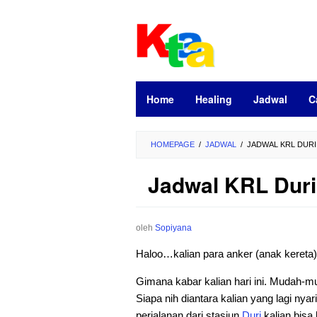
Loncat
ke
konten
Home
Healing
Jadwal
C
HOMEPAGE
/
JADWAL
/
JADWAL KRL DURI
Jadwal KRL Duri 
oleh
Sopiyana
Haloo…kalian para anker (anak kereta
Gimana kabar kalian hari ini. Mudah-
Siapa nih diantara kalian yang lagi nyar
perjalanan dari stasiun
Duri
kalian bisa 