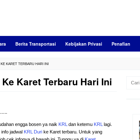
ara
Berita Transportasi
Kebijakan Privasi
Penafian
 KE KARET TERBARU HARI INI
Ke Karet Terbaru Hari Ini
Cari
untuk:
)…..
mudahan engga bosen ya naik
KRL
dan ketemu
KRL
lagi.
i info jadwal
KRL
Duri
ke Karet terbaru. Untuk yang
loh cek infonya di bawah ini. Tunggu ya di
Karet
….