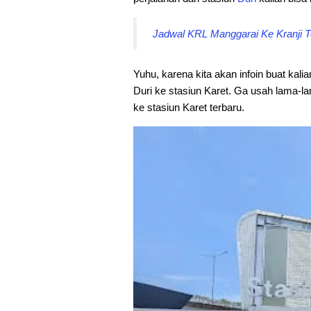
Jadwal KRL Manggarai Ke Kranji Te
Yuhu, karena kita akan infoin buat kali
Duri ke stasiun Karet. Ga usah lama-la
ke stasiun Karet terbaru.