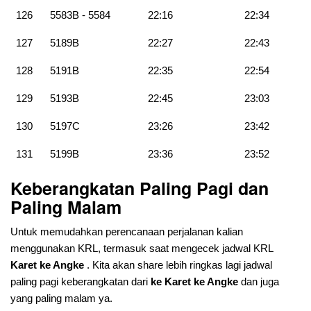
126
5583B - 5584
22:16
22:34
127
5189B
22:27
22:43
128
5191B
22:35
22:54
129
5193B
22:45
23:03
130
5197C
23:26
23:42
131
5199B
23:36
23:52
Keberangkatan Paling Pagi dan
Paling Malam
Untuk memudahkan perencanaan perjalanan kalian
menggunakan KRL, termasuk saat mengecek jadwal KRL
Karet ke Angke
. Kita akan share lebih ringkas lagi jadwal
paling pagi keberangkatan dari
ke Karet ke Angke
dan juga
yang paling malam ya.