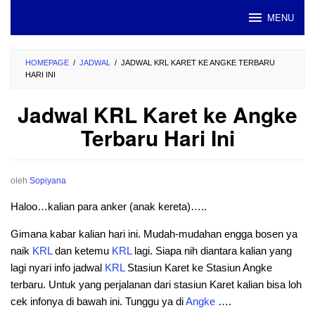
Loncat
MENU
ke
konten
HOMEPAGE
/
JADWAL
/
JADWAL KRL KARET KE ANGKE TERBARU
HARI INI
Jadwal KRL Karet ke Angke
Terbaru Hari Ini
oleh
Sopiyana
Haloo…kalian para anker (anak kereta)…..
Gimana kabar kalian hari ini. Mudah-mudahan engga bosen ya
naik
KRL
dan ketemu
KRL
lagi. Siapa nih diantara kalian yang
lagi nyari info jadwal
KRL
Stasiun Karet ke Stasiun Angke
terbaru. Untuk yang perjalanan dari stasiun Karet kalian bisa loh
cek infonya di bawah ini. Tunggu ya di
Angke
….