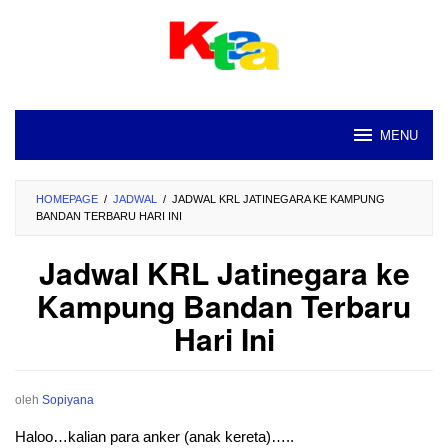
Loncat
ke
konten
MENU
HOMEPAGE
/
JADWAL
/
JADWAL KRL JATINEGARA KE KAMPUNG
BANDAN TERBARU HARI INI
Jadwal KRL Jatinegara ke
Kampung Bandan Terbaru
Hari Ini
oleh
Sopiyana
Haloo…kalian para anker (anak kereta)…..