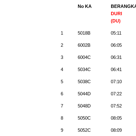
No KA
BERANGK
DURI
(DU)
1
5018B
05:11
2
6002B
06:05
3
6004C
06:31
4
5034C
06:41
5
5038C
07:10
6
5044D
07:22
7
5048D
07:52
8
5050C
08:05
9
5052C
08:09