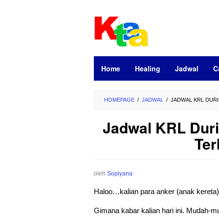
Loncat
ke
konten
Home
Healing
Jadwal
C
HOMEPAGE
/
JADWAL
/
JADWAL KRL DURI
Jadwal KRL Duri
Ter
oleh
Sopiyana
Haloo…kalian para anker (anak kereta
Gimana kabar kalian hari ini. Mudah-