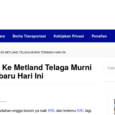
ara
Berita Transportasi
Kebijakan Privasi
Penafian
 KE METLAND TELAGA MURNI TERBARU HARI INI
 Ke Metland Telaga Murni
Cari
untuk:
baru Hari Ini
)…..
mudahan engga bosen ya naik
KRL
dan ketemu
KRL
lagi.