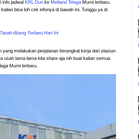
i info jadwal
KRL
Duri
ke
Metland
Telaga
Murni terbaru.
kalian bisa loh cek infonya di bawah ini. Tunggu ya di
Tanah Abang Terbaru Hari Ini
an yang melakukan perjalanan berangkat kerja dari stasiun
a usah lama-lama kita share aja nih buat kalian semua
aga Murni terbaru.