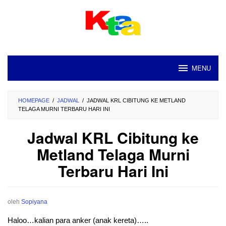
Loncat
ke
konten
MENU
HOMEPAGE
/
JADWAL
/
JADWAL KRL CIBITUNG KE METLAND
TELAGA MURNI TERBARU HARI INI
Jadwal KRL Cibitung ke
Metland Telaga Murni
Terbaru Hari Ini
oleh
Sopiyana
Haloo…kalian para anker (anak kereta)…..