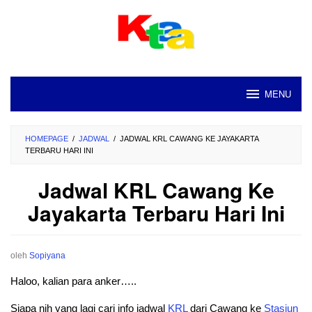
Loncat
ke
konten
MENU
HOMEPAGE
/
JADWAL
/
JADWAL KRL CAWANG KE JAYAKARTA
TERBARU HARI INI
Jadwal KRL Cawang Ke
Jayakarta Terbaru Hari Ini
oleh
Sopiyana
Haloo, kalian para anker…..
Siapa nih yang lagi cari info jadwal
KRL
dari Cawang ke
Stasiun