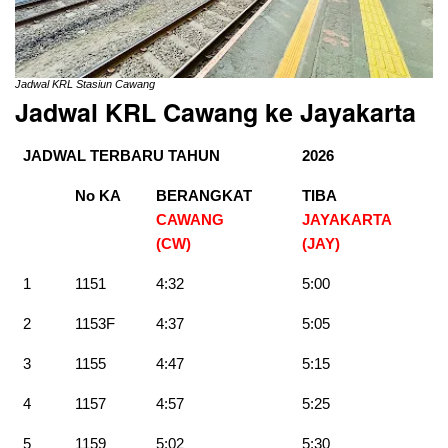
Jadwal KRL Stasiun Cawang
Jadwal KRL Cawang ke Jayakarta
JADWAL TERBARU TAHUN
2026
No KA
BERANGKAT
TIBA
CAWANG
JAYAKARTA
(CW)
(JAY)
1
1151
4:32
5:00
2
1153F
4:37
5:05
3
1155
4:47
5:15
4
1157
4:57
5:25
5
1159
5:02
5:30