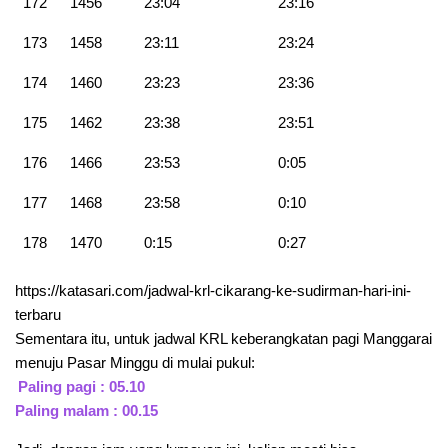
172
1456
23:04
23:16
173
1458
23:11
23:24
174
1460
23:23
23:36
175
1462
23:38
23:51
176
1466
23:53
0:05
177
1468
23:58
0:10
178
1470
0:15
0:27
https://katasari.com/jadwal-krl-cikarang-ke-sudirman-hari-ini-
terbaru
Sementara itu, untuk jadwal KRL keberangkatan pagi Manggarai
menuju Pasar Minggu di mulai pukul:
Paling pagi : 05.10
Paling malam : 00.15