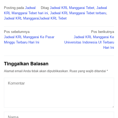
Posting pada
Jadwal
Ditag
Jadwal KRL Manggarai Tebet
,
Jadwal
KRL Manggarai Tebet hari ini
,
Jadwal KRL Manggarai Tebet terbaru
,
Jadwal KRL ManggaraiJadwal KRL Tebet
Navigasi
Pos sebelumnya
Pos berikutnya
pos
Jadwal KRL Manggarai Ke Pasar
Jadwal KRL Manggarai Ke
Minggu Terbaru Hari Ini
Universitas Indonesia UI Terbaru
Hari Ini
Tinggalkan Balasan
Alamat email Anda tidak akan dipublikasikan.
Ruas yang wajib ditandai
*