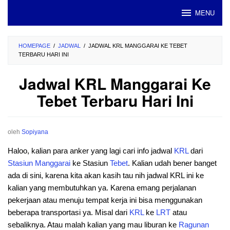
Loncat
MENU
ke
konten
HOMEPAGE
/
JADWAL
/
JADWAL KRL MANGGARAI KE TEBET
TERBARU HARI INI
Jadwal KRL Manggarai Ke
Tebet Terbaru Hari Ini
oleh
Sopiyana
Haloo, kalian para anker yang lagi cari info jadwal
KRL
dari
Stasiun
Manggarai
ke Stasiun
Tebet
. Kalian udah bener banget
ada di sini, karena kita akan kasih tau nih jadwal KRL ini ke
kalian yang membutuhkan ya. Karena emang perjalanan
pekerjaan atau menuju tempat kerja ini bisa menggunakan
beberapa transportasi ya. Misal dari
KRL
ke
LRT
atau
sebaliknya. Atau malah kalian yang mau liburan ke
Ragunan