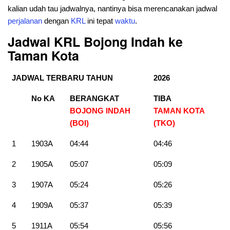
kalian udah tau jadwalnya, nantinya bisa merencanakan jadwal
perjalanan
dengan
KRL
ini tepat
waktu
.
Jadwal KRL Bojong Indah ke
Taman Kota
JADWAL TERBARU TAHUN
2026
No KA
BERANGKAT
TIBA
BOJONG INDAH
TAMAN KOTA
(BOI)
(TKO)
1
1903A
04:44
04:46
2
1905A
05:07
05:09
3
1907A
05:24
05:26
4
1909A
05:37
05:39
5
1911A
05:54
05:56