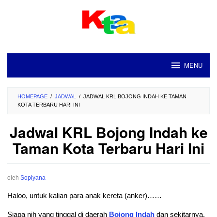
Loncat
ke
konten
MENU
HOMEPAGE
/
JADWAL
/
JADWAL KRL BOJONG INDAH KE TAMAN
KOTA TERBARU HARI INI
Jadwal KRL Bojong Indah ke
Taman Kota Terbaru Hari Ini
oleh
Sopiyana
Haloo, untuk kalian para anak kereta (anker)……
Siapa nih yang tinggal di daerah
Bojong
Indah
dan sekitarnya.