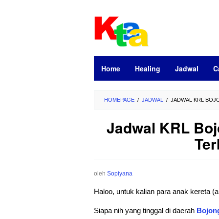
Loncat
ke
konten
Home
Healing
Jadwal
C
HOMEPAGE
/
JADWAL
/
JADWAL KRL BOJO
Jadwal KRL Boj
Ter
oleh
Sopiyana
Haloo, untuk kalian para anak kereta
Siapa nih yang tinggal di daerah
Bojon