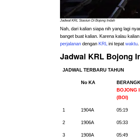
Jadwal KRL Stasiun Di Bojong Indah
Nah, dari kalian siapa nih yang lagi nyar
banget buat kalian. Karena kalau kalia
perjalanan
dengan
KRL
ini tepat
waktu
.
Jadwal KRL Bojong I
JADWAL TERBARU TAHUN
No KA
BERANGK
BOJONG 
(BOI)
1
1904A
05:19
2
1906A
05:33
3
1908A
05:49