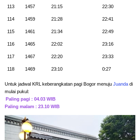
113
1457
21:15
22:30
114
1459
21:28
22:41
115
1461
21:34
22:49
116
1465
22:02
23:16
117
1467
22:20
23:33
118
1469
23:10
0:27
Untuk jadwal KRL keberangkatan pagi Bogor menuju
Juanda
di
mulai pukul:
Paling pagi : 04.03 WIB
Paling malam : 23.10 WIB