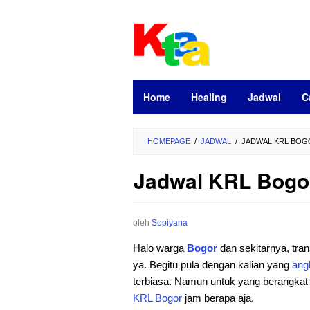
Loncat
ke
konten
Home
Healing
Jadwal
C
HOMEPAGE
/
JADWAL
/
JADWAL KRL BOGOR
Jadwal KRL Bogor 
oleh
Sopiyana
Halo warga
Bogor
dan sekitarnya, tr
ya. Begitu pula dengan kalian yang
ang
terbiasa. Namun untuk yang berangkat 
KRL Bogor
jam berapa aja.