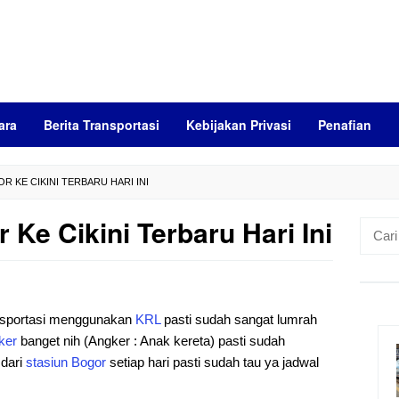
ara
Berita Transportasi
Kebijakan Privasi
Penafian
 KE CIKINI TERBARU HARI INI
Ke Cikini Terbaru Hari Ini
Cari
untuk:
ansportasi menggunakan
KRL
pasti sudah sangat lumrah
ker
banget nih (Angker : Anak kereta) pasti sudah
dari
stasiun Bogor
setiap hari pasti sudah tau ya jadwal