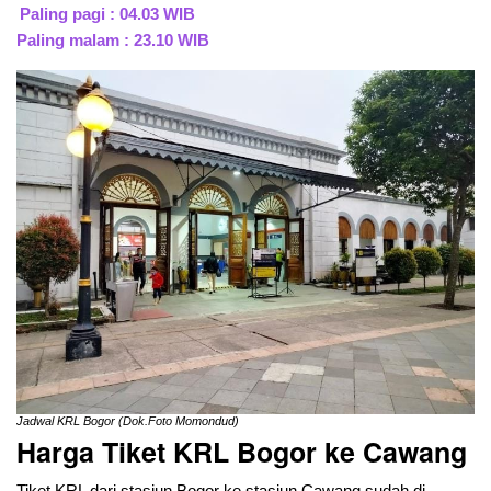
Paling pagi : 04.03 WIB
Paling malam : 23.10 WIB
Jadwal KRL Bogor (Dok.Foto Momondud)
Harga Tiket KRL Bogor ke Cawang
Tiket KRL dari stasiun Bogor ke stasiun Cawang sudah di