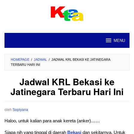
Loncat
ke
konten
MENU
HOMEPAGE
/
JADWAL
/
JADWAL KRL BEKASI KE JATINEGARA
TERBARU HARI INI
Jadwal KRL Bekasi ke
Jatinegara Terbaru Hari Ini
oleh
Sopiyana
Haloo, untuk kalian para anak kereta (anker)……
Siapa nih yang tinggal di daerah
Bekasi
dan sekitarnya. Untuk