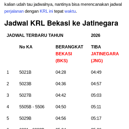
kalian udah tau jadwalnya, nantinya bisa merencanakan jadwal
perjalanan
dengan
KRL
ini
tepat
waktu
.
Jadwal KRL Bekasi ke Jatinegara
JADWAL TERBARU TAHUN
2026
No KA
BERANGKAT
TIBA
BEKASI
JATINEGARA
(BKS)
(JNG)
1
5021B
04:28
04:49
2
5023B
04:36
04:57
3
5027B
04:42
05:03
4
5505B - 5506
04:50
05:11
5
5029B
04:56
05:17