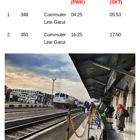
(PWK)
(SKT)
1
348
Commuter
04:25
05:53
Line Garut
2
350
Commuter
16:25
17:50
Line Garut