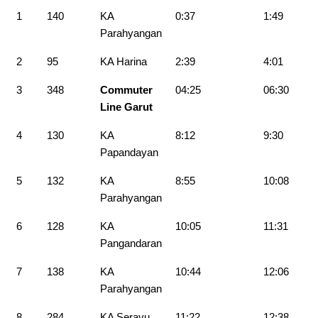
1
140
KA
0:37
1:49
Parahyangan
2
95
KA Harina
2:39
4:01
3
348
Commuter
04:25
06:30
Line Garut
4
130
KA
8:12
9:30
Papandayan
5
132
KA
8:55
10:08
Parahyangan
6
128
KA
10:05
11:31
Pangandaran
7
138
KA
10:44
12:06
Parahyangan
8
284
KA Serayu
11:22
12:38