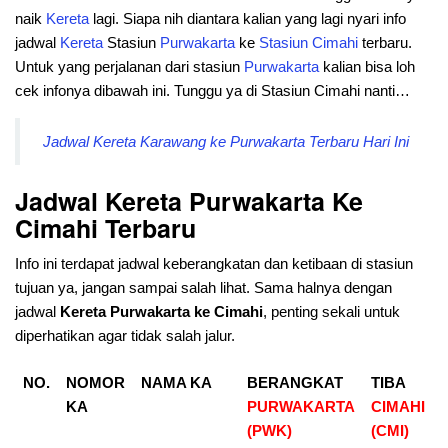
naik
Kereta
lagi. Siapa nih diantara kalian yang lagi nyari info
jadwal
Kereta
Stasiun
Purwakarta
ke
Stasiun
Cimahi
terbaru.
Untuk yang perjalanan dari stasiun
Purwakarta
kalian bisa loh
cek infonya dibawah ini. Tunggu ya di Stasiun Cimahi nanti…
Jadwal Kereta Karawang ke Purwakarta Terbaru Hari Ini
Jadwal Kereta Purwakarta Ke
Cimahi Terbaru
Info ini terdapat jadwal keberangkatan dan ketibaan di stasiun
tujuan ya, jangan sampai salah lihat. Sama halnya dengan
jadwal
Kereta Purwakarta
ke Cimahi
, penting sekali untuk
diperhatikan agar tidak salah jalur.
NO.
NOMOR
NAMA KA
BERANGKAT
TIBA
KA
PURWAKARTA
CIMAHI
(PWK)
(CMI)