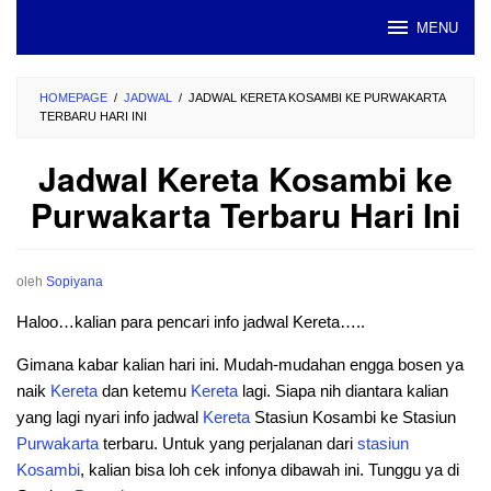
Loncat
MENU
ke
konten
HOMEPAGE
/
JADWAL
/
JADWAL KERETA KOSAMBI KE PURWAKARTA
TERBARU HARI INI
Jadwal Kereta Kosambi ke
Purwakarta Terbaru Hari Ini
oleh
Sopiyana
Haloo…kalian para pencari info jadwal Kereta…..
Gimana kabar kalian hari ini. Mudah-mudahan engga bosen ya
naik
Kereta
dan ketemu
Kereta
lagi. Siapa nih diantara kalian
yang lagi nyari info jadwal
Kereta
Stasiun Kosambi ke Stasiun
Purwakarta
terbaru. Untuk yang perjalanan dari
stasiun
Kosambi
, kalian bisa loh cek infonya dibawah ini. Tunggu ya di