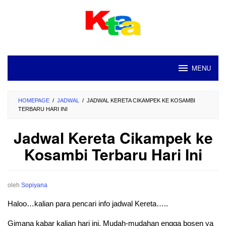
Loncat
ke
konten
MENU
HOMEPAGE
/
JADWAL
/
JADWAL KERETA CIKAMPEK KE KOSAMBI
TERBARU HARI INI
Jadwal Kereta Cikampek ke
Kosambi Terbaru Hari Ini
oleh
Sopiyana
Haloo…kalian para pencari info jadwal Kereta…..
Gimana kabar kalian hari ini. Mudah-mudahan engga bosen ya