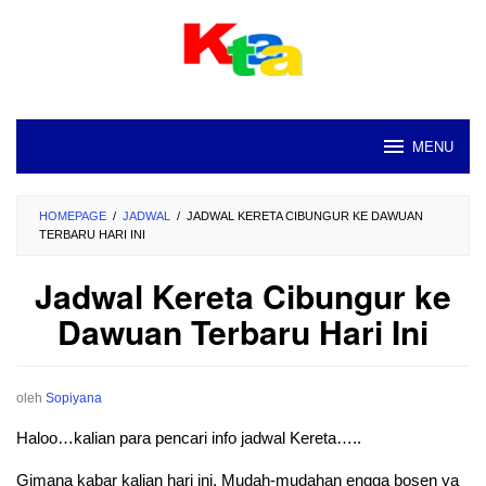
Loncat
ke
konten
MENU
HOMEPAGE
/
JADWAL
/
JADWAL KERETA CIBUNGUR KE DAWUAN
TERBARU HARI INI
Jadwal Kereta Cibungur ke
Dawuan Terbaru Hari Ini
oleh
Sopiyana
Haloo…kalian para pencari info jadwal Kereta…..
Gimana kabar kalian hari ini. Mudah-mudahan engga bosen ya