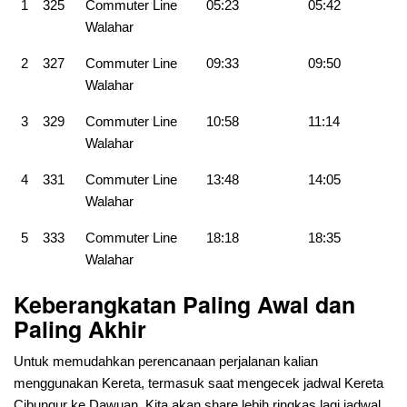
1
325
Commuter Line
05:23
05:42
Walahar
2
327
Commuter Line
09:33
09:50
Walahar
3
329
Commuter Line
10:58
11:14
Walahar
4
331
Commuter Line
13:48
14:05
Walahar
5
333
Commuter Line
18:18
18:35
Walahar
Keberangkatan Paling Awal dan
Paling Akhir
Untuk memudahkan perencanaan perjalanan kalian
menggunakan Kereta, termasuk saat mengecek jadwal Kereta
Cibungur ke Dawuan. Kita akan share lebih ringkas lagi jadwal