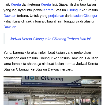
naik
Kereta
dan ketemu
Kereta
lagi. Siapa nih diantara kalian
yang lagi nyari info jadwal
Kereta
Stasiun
Cibungur
ke Stasiun
Dawuan
terbaru. Untuk yang
perjalanan
dari
stasiun
Cibungur
kalian bisa loh cek infonya dibawah ini. Tunggu ya di Stasiun
Dawuan
…
Jadwal Kereta Cibungur ke Cikarang Terbaru Hari Ini
Yuhu, karena kita akan infoin buat kalian yang melakukan
perjalanan dari stasiun Cibungur ke Stasiun Dawuan. Ga usah
lama-lama kita share aja nih buat kalian semua Jadwal Kereta
Stasiun Cibungur ke Stasiun Dawuan terbaru.