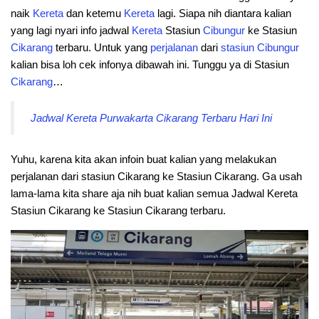
naik
Kereta
dan ketemu
Kereta
lagi. Siapa nih diantara kalian
yang lagi nyari info jadwal
Kereta
Stasiun
Cibungur
ke Stasiun
Cikarang
terbaru. Untuk yang
perjalanan
dari
stasiun
Cibungur
kalian bisa loh cek infonya dibawah ini. Tunggu ya di Stasiun
Cikarang
…
Jadwal Kereta Purwakarta Cikarang Terbaru Hari Ini
Yuhu, karena kita akan infoin buat kalian yang melakukan
perjalanan dari stasiun Cikarang ke Stasiun Cikarang. Ga usah
lama-lama kita share aja nih buat kalian semua Jadwal Kereta
Stasiun Cikarang ke Stasiun Cikarang terbaru.