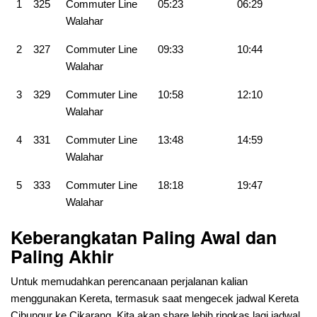
1
325
Commuter Line
05:23
06:29
Walahar
2
327
Commuter Line
09:33
10:44
Walahar
3
329
Commuter Line
10:58
12:10
Walahar
4
331
Commuter Line
13:48
14:59
Walahar
5
333
Commuter Line
18:18
19:47
Walahar
Keberangkatan Paling Awal dan
Paling Akhir
Untuk memudahkan perencanaan perjalanan kalian
menggunakan Kereta, termasuk saat mengecek jadwal Kereta
Cibungur ke Cikarang. Kita akan share lebih ringkas lagi jadwal