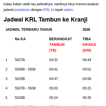
kalau kalian udah tau jadwalnya, nantinya bisa merencanakan
jadwal
perjalanan
dengan
KRL
ini
tepat
waktu
.
Jadwal KRL Tambun ke Kranji
JADWAL TERBARU TAHUN
2026
No KA
BERANGKAT
TIBA
TAMBUN
KRANJI
(TB)
(KRI)
1
5027B
04:32
04:44
2
5505B - 5506
04:41
04:52
3
5029B
04:47
04:58
4
5507B - 5508
05:03
05:15
5
5033B
05:24
05:35