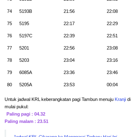
74
5193B
21:56
22:08
75
5195
22:17
22:29
76
5197C
22:39
22:51
77
5201
22:56
23:08
78
5203
23:04
23:16
79
6085A
23:36
23:46
80
5205A
23:53
00:04
Untuk jadwal KRL keberangkatan pagi Tambun menuju
Kranji
di
mulai pukul:
Paling pagi : 04.32
Paling malam : 23.51
Jadwal KRL Cikarang ke Manggarai Terbaru Hari Ini