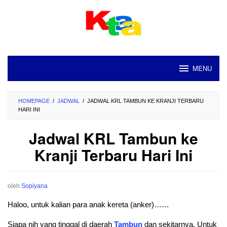
Loncat
ke
konten
MENU
HOMEPAGE
/
JADWAL
/
JADWAL KRL TAMBUN KE KRANJI TERBARU
HARI INI
Jadwal KRL Tambun ke
Kranji Terbaru Hari Ini
oleh
Sopiyana
Haloo, untuk kalian para anak kereta (anker)……
Siapa nih yang tinggal di daerah
Tambun
dan sekitarnya. Untuk