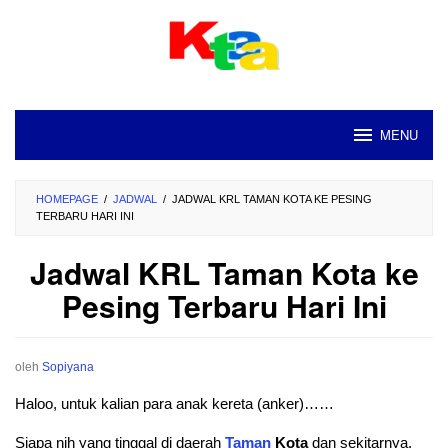
Loncat
ke
konten
MENU
HOMEPAGE
/
JADWAL
/
JADWAL KRL TAMAN KOTA KE PESING
TERBARU HARI INI
Jadwal KRL Taman Kota ke
Pesing Terbaru Hari Ini
oleh
Sopiyana
Haloo, untuk kalian para anak kereta (anker)……
Siapa nih yang tinggal di daerah
Taman
Kota
dan sekitarnya.