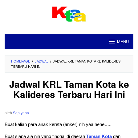
Loncat
ke
konten
MENU
HOMEPAGE
/
JADWAL
/
JADWAL KRL TAMAN KOTA KE KALIDERES
TERBARU HARI INI
Jadwal KRL Taman Kota ke
Kalideres Terbaru Hari Ini
oleh
Sopiyana
Buat kalian para anak kereta (anker) nih yaa hehe…..
Buat siapa aja nih yang tinggal di daerah
Taman
Kota
dan