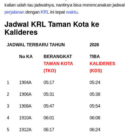
kalian udah tau jadwalnya, nantinya bisa merencanakan jadwal
perjalanan
dengan
KRL
ini tepat
waktu
.
Jadwal KRL Taman Kota ke
Kalideres
JADWAL TERBARU TAHUN
2026
No KA
BERANGKAT
TIBA
TAMAN KOTA
KALIDERES
(TKO)
(KDS)
1
1904A
05:17
05:24
2
1906A
05:31
05:38
3
1908A
05:47
05:54
4
1910A
06:01
06:08
5
1912A
06:17
06:24