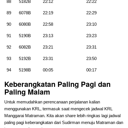
88
5182B
22:12
22:22
89
6078B
22:19
22:29
90
6080B
22:58
23:10
91
5190B
23:13
23:23
92
6082B
23:21
23:31
93
5192B
23:31
23:50
94
5198B
00:05
00:17
Keberangkatan Paling Pagi dan
Paling Malam
Untuk memudahkan perencanaan perjalanan kalian
menggunakan KRL, termasuk saat mengecek jadwal KRL
Manggarai Matraman. Kita akan share lebih ringkas lagi jadwal
paling pagi keberangkatan dari Sudirman menuju Matraman dan