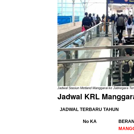
Jadwal Stasiun Metland Manggarai ke Jatinegara
Ter
Jadwal KRL Manggara
JADWAL TERBARU TAHUN
No KA
BERA
MANG