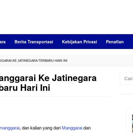
ara
Berita Transportasi
Kebijakan Privasi
Penafian
GARAI KE JATINEGARA TERBARU HARI INI
nggarai Ke Jatinegara
Cari
untuk:
baru Hari Ini
manggarai
, dan kalian yang dari
Manggarai
dan