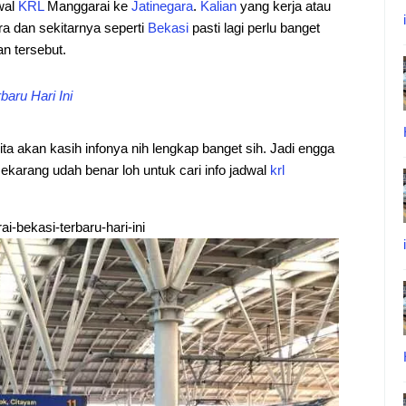
dwal
KRL
Manggarai ke
Jatinegara
.
Kalian
yang kerja atau
a dan sekitarnya seperti
Bekasi
pasti lagi perlu banget
an tersebut.
aru Hari Ini
ita akan kasih infonya nih lengkap banget sih. Jadi engga
 sekarang udah benar loh untuk cari info jadwal
krl
i-bekasi-terbaru-hari-ini