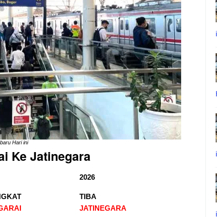
baru Hari ini
i Ke Jatinegara
2026
NGKAT
TIBA
GARAI
JATINEGARA