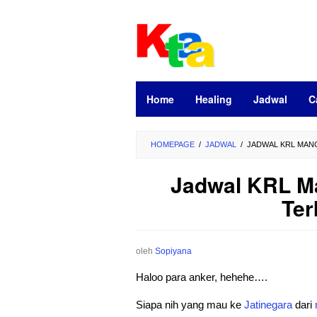
Loncat
ke
konten
Home
Healing
Jadwal
C
HOMEPAGE
/
JADWAL
/
JADWAL KRL MANG
Jadwal KRL Ma
Ter
oleh
Sopiyana
Haloo para anker, hehehe….
Siapa nih yang mau ke
Jatinegara
dari