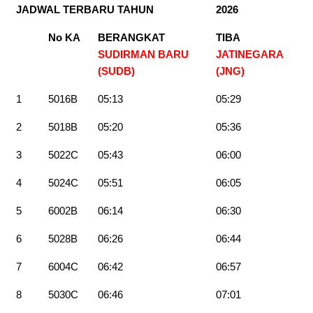
JADWAL TERBARU TAHUN
2026
No KA
BERANGKAT
TIBA
SUDIRMAN BARU
JATINEGARA
(SUDB)
(JNG
)
1
5016B
05:13
05:29
2
5018B
05:20
05:36
3
5022C
05:43
06:00
4
5024C
05:51
06:05
5
6002B
06:14
06:30
6
5028B
06:26
06:44
7
6004C
06:42
06:57
8
5030C
06:46
07:01