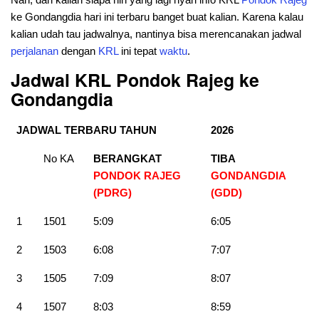
ke Gondangdia hari ini terbaru banget buat kalian. Karena kalau
kalian udah tau jadwalnya, nantinya bisa merencanakan jadwal
perjalanan
dengan
KRL
ini tepat
waktu
.
Jadwal KRL Pondok Rajeg ke
Gondangdia
JADWAL TERBARU TAHUN
2026
No KA
BERANGKAT
TIBA
PONDOK RAJEG
GONDANGDIA
(PDRG)
(GDD)
1
1501
5:09
6:05
2
1503
6:08
7:07
3
1505
7:09
8:07
4
1507
8:03
8:59