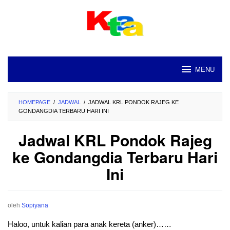
Loncat
ke
konten
MENU
HOMEPAGE
/
JADWAL
/
JADWAL KRL PONDOK RAJEG KE
GONDANGDIA TERBARU HARI INI
Jadwal KRL Pondok Rajeg
ke Gondangdia Terbaru Hari
Ini
oleh
Sopiyana
Haloo, untuk kalian para anak kereta (anker)……