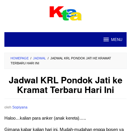
Loncat
ke
konten
MENU
HOMEPAGE
/
JADWAL
/
JADWAL KRL PONDOK JATI KE KRAMAT
TERBARU HARI INI
Jadwal KRL Pondok Jati ke
Kramat Terbaru Hari Ini
oleh
Sopiyana
Haloo…kalian para anker (anak kereta)…..
Gimana kabar kalian hari ini. Mudah-mudahan engga bosen ya