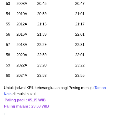
53
2008A
20:45
20:47
54
2010A
20:59
21:01
55
2012A
21:15
21:17
56
2016A
21:59
22:01
57
2018A
22:29
22:31
58
2020A
22:59
23:01
59
2022A
23:20
23:22
60
2024A
23:53
23:55
Untuk jadwal KRL keberangkatan pagi Pesing menuju
Taman
Kota
di mulai pukul:
Paling pagi : 05.15 WIB
Paling malam : 23.53 WIB