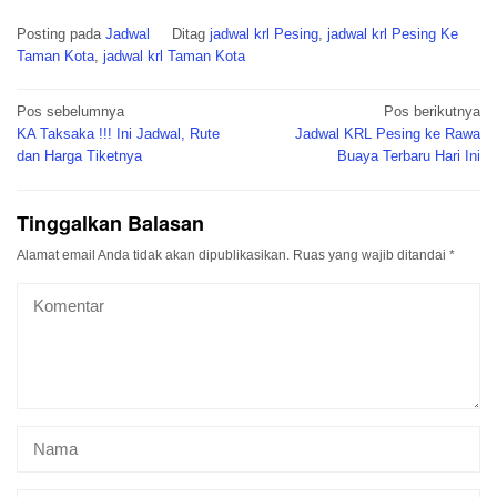
Posting pada
Jadwal
Ditag
jadwal krl Pesing
,
jadwal krl Pesing Ke
Taman Kota
,
jadwal krl Taman Kota
Navigasi
Pos sebelumnya
Pos berikutnya
pos
KA Taksaka !!! Ini Jadwal, Rute
Jadwal KRL Pesing ke Rawa
dan Harga Tiketnya
Buaya Terbaru Hari Ini
Tinggalkan Balasan
Alamat email Anda tidak akan dipublikasikan.
Ruas yang wajib ditandai
*