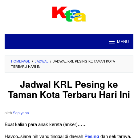
Loncat
ke
konten
MENU
HOMEPAGE
/
JADWAL
/
JADWAL KRL PESING KE TAMAN KOTA
TERBARU HARI INI
Jadwal KRL Pesing ke
Taman Kota Terbaru Hari Ini
oleh
Sopiyana
Buat kalian para anak kereta (anker)……
Hayoo..siapa nih yang tinggal di daerah
Pesing
dan sekitarnya.