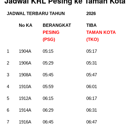
Jadwal KRL Pesing ke
Taman Kota
JADWAL TERBARU TAHUN
2026
No KA
BERANGKAT
TIBA
PESING
TAMAN KOTA
(PSG)
(TKO)
1
1904A
05:15
05:17
2
1906A
05:29
05:31
3
1908A
05:45
05:47
4
1910A
05:59
06:01
5
1912A
06:15
06:17
6
1914A
06:29
06:31
7
1916A
06:45
06:47