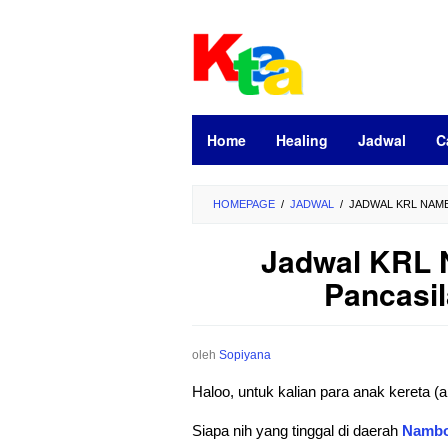
Loncat
ke
konten
Home
Healing
Jadwal
C
HOMEPAGE
/
JADWAL
/
JADWAL KRL NAMB
Jadwal KRL 
Pancasil
oleh
Sopiyana
Haloo, untuk kalian para anak kereta
Siapa nih yang tinggal di daerah
Namb