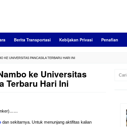
ara
Berita Transportasi
Kebijakan Privasi
Penafian
O KE UNIVERSITAS PANCASILA TERBARU HARI INI
Nambo ke Universitas
Cari
untuk:
a Terbaru Hari Ini
 (anker)……
o
dan sekitarnya. Untuk menunjang aktifitas kalian