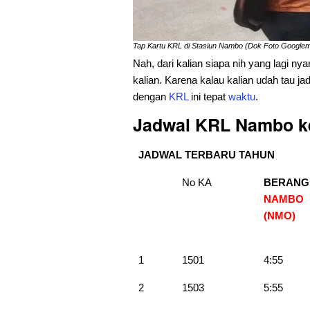
Tap Kartu KRL di Stasiun Nambo (Dok Foto Googl
Nah, dari kalian siapa nih yang lagi nya
kalian. Karena kalau kalian udah tau 
dengan
KRL
ini tepat
waktu
.
Jadwal KRL Nambo ke
JADWAL TERBARU TAHUN
No KA
BERANG
NAMBO
(NMO)
1
1501
4:55
2
1503
5:55