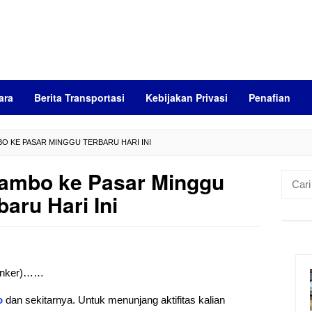
ara
Berita Transportasi
Kebijakan Privasi
Penafian
O KE PASAR MINGGU TERBARU HARI INI
ambo ke Pasar Minggu
Cari
untuk:
baru Hari Ini
 (anker)……
o
dan sekitarnya. Untuk menunjang aktifitas kalian