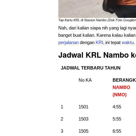
Tap Kartu KRL di Stasiun Nambo (Dok Foto Googl
Nah, dari kalian siapa nih yang lagi nya
banget buat kalian. Karena kalau kalia
perjalanan
dengan
KRL
ini tepat
waktu
.
Jadwal KRL Nambo k
JADWAL TERBARU TAHUN
No KA
BERANGK
NAMBO
(NMO)
1
1501
4:55
2
1503
5:55
3
1505
6:55