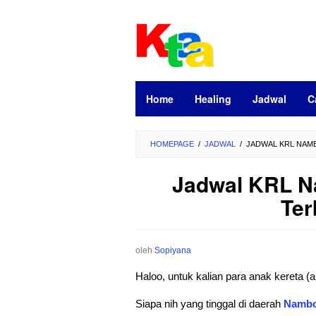
Loncat
ke
konten
Home
Healing
Jadwal
C
HOMEPAGE
/
JADWAL
/
JADWAL KRL NAMB
Jadwal KRL N
Ter
oleh
Sopiyana
Haloo, untuk kalian para anak kereta
Siapa nih yang tinggal di daerah
Namb