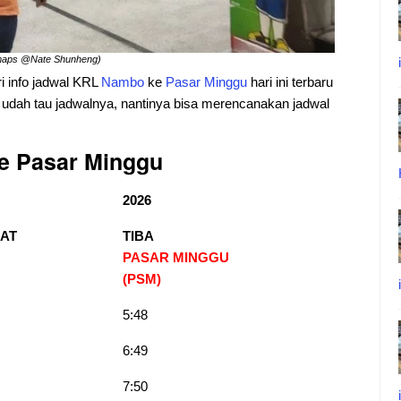
emaps @Nate Shunheng)
ri info jadwal KRL
Nambo
ke
Pasar
Minggu
hari ini terbaru
n udah tau jadwalnya, nantinya bisa merencanakan jadwal
e Pasar Minggu
2026
AT
TIBA
PASAR MINGGU
(PSM)
5:48
6:49
7:50