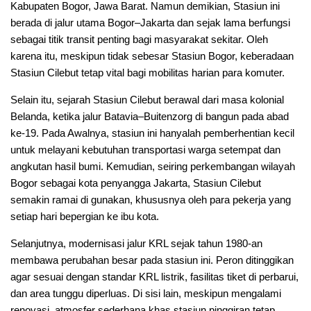
Kabupaten Bogor, Jawa Barat. Namun demikian, Stasiun ini
berada di jalur utama Bogor–Jakarta dan sejak lama berfungsi
sebagai titik transit penting bagi masyarakat sekitar. Oleh
karena itu, meskipun tidak sebesar Stasiun Bogor, keberadaan
Stasiun Cilebut tetap vital bagi mobilitas harian para komuter.
Selain itu, sejarah Stasiun Cilebut berawal dari masa kolonial
Belanda, ketika jalur Batavia–Buitenzorg di bangun pada abad
ke-19. Pada Awalnya, stasiun ini hanyalah pemberhentian kecil
untuk melayani kebutuhan transportasi warga setempat dan
angkutan hasil bumi. Kemudian, seiring perkembangan wilayah
Bogor sebagai kota penyangga Jakarta, Stasiun Cilebut
semakin ramai di gunakan, khususnya oleh para pekerja yang
setiap hari bepergian ke ibu kota.
Selanjutnya, modernisasi jalur KRL sejak tahun 1980-an
membawa perubahan besar pada stasiun ini. Peron ditinggikan
agar sesuai dengan standar KRL listrik, fasilitas tiket di perbarui,
dan area tunggu diperluas. Di sisi lain, meskipun mengalami
renovasi, atmosfer sederhana khas stasiun pinggiran tetap