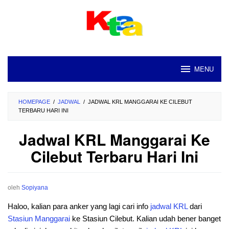
Loncat
ke
konten
MENU
HOMEPAGE
/
JADWAL
/
JADWAL KRL MANGGARAI KE CILEBUT
TERBARU HARI INI
Jadwal KRL Manggarai Ke
Cilebut Terbaru Hari Ini
oleh
Sopiyana
Haloo, kalian para anker yang lagi cari info
jadwal
KRL
dari
Stasiun
Manggarai
ke Stasiun Cilebut. Kalian udah bener banget