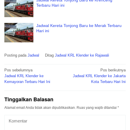
Jadwal Kereta Tonjong Baru ke Krenceng
Terbaru Hari ini
Jadwal Kereta Tonjong Baru ke Merak Terbaru
Hari ini
Posting pada
Jadwal
Ditag
Jadwal KRL Klender ke Rajawali
Navigasi
Pos sebelumnya
Pos berikutnya
pos
Jadwal KRL Klender ke
Jadwal KRL Klender ke Jakarta
Kemayoran Terbaru Hari Ini
Kota Terbaru Hari Ini
Tinggalkan Balasan
Alamat email Anda tidak akan dipublikasikan.
Ruas yang wajib ditandai
*