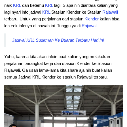
naik
KRL
dan ketemu
KRL
lagi. Siapa nih diantara kalian yang
lagi nyari info jadwal
KRL
Stasiun Klender ke Stasiun
Rajawali
terbaru. Untuk yang perjalanan dari stasiun
Klender
kalian bisa
loh cek infonya di bawah ini. Tunggu ya di
Rajawali
….
Jadwal KRL Sudirman Ke Buaran Terbaru Hari Ini
Yuhu, karena kita akan infoin buat kalian yang melakukan
perjalanan berangkat kerja dari stasiun Klender ke Stasiun
Rajawali. Ga usah lama-lama kita share aja nih buat kalian
semua Jadwal KRL Klender ke stasiun Rajawali terbaru.