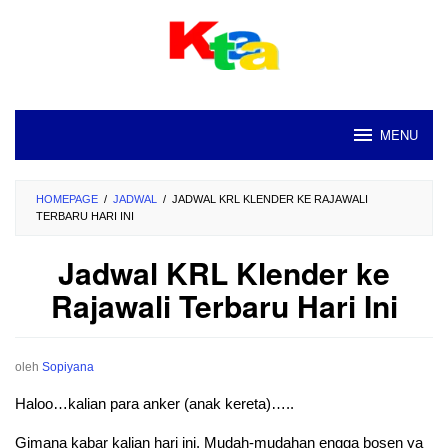
Loncat
ke
konten
MENU
HOMEPAGE
/
JADWAL
/
JADWAL KRL KLENDER KE RAJAWALI
TERBARU HARI INI
Jadwal KRL Klender ke
Rajawali Terbaru Hari Ini
oleh
Sopiyana
Haloo…kalian para anker (anak kereta)…..
Gimana kabar kalian hari ini. Mudah-mudahan engga bosen ya