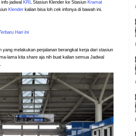
i info jadwal
KRL
Stasiun Klender ke Stasiun
Kramat
asiun
Klender
kalian bisa loh cek infonya di bawah ini.
rbaru Hari Ini
an yang melakukan perjalanan berangkat kerja dari stasiun
ma-lama kita share aja nih buat kalian semua Jadwal
.