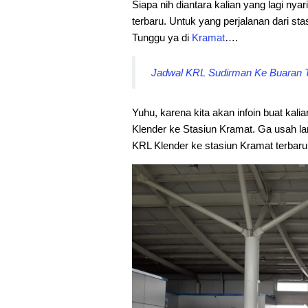
Siapa nih diantara kalian yang lagi nyar
terbaru. Untuk yang perjalanan dari st
Tunggu ya di
Kramat
….
Jadwal KRL Sudirman Ke Buaran Te
Yuhu, karena kita akan infoin buat kali
Klender ke Stasiun Kramat. Ga usah la
KRL Klender ke stasiun Kramat terbaru