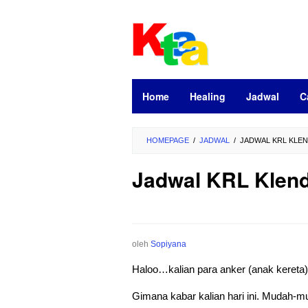
Loncat
ke
konten
Home
Healing
Jadwal
C
HOMEPAGE
/
JADWAL
/
JADWAL KRL KLEN
Jadwal KRL Klend
oleh
Sopiyana
Haloo…kalian para anker (anak kereta
Gimana kabar kalian hari ini. Mudah-