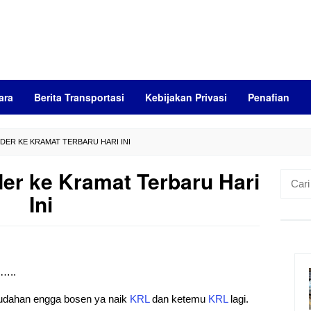
ara
Berita Transportasi
Kebijakan Privasi
Penafian
DER KE KRAMAT TERBARU HARI INI
er ke Kramat Terbaru Hari
Cari
untuk:
Ini
)…..
mudahan engga bosen ya naik
KRL
dan ketemu
KRL
lagi.