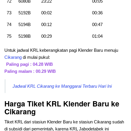
72
6080B
23:22
00:05
73
5192B
00:02
00:36
74
5194B
00:12
00:47
75
5198B
00:29
01:04
Untuk jadwal KRL keberangkatan pagi Klender Baru menuju
Cikarang
di mulai pukul:
Paling pagi : 04.28 WIB
Paling malam : 00.29 WIB
Jadwal KRL Cikarang ke Manggarai Terbaru Hari Ini
Harga Tiket KRL Klender Baru ke
Cikarang
Tiket KRL dari stasiun Klender Baru ke stasiun Cikarang sudah
di subsidi dari pemerintah, karena KRL Jabodetabek ini