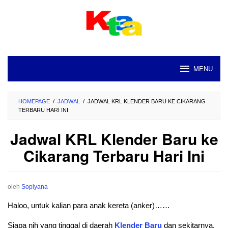
Loncat
ke
konten
MENU
HOMEPAGE
/
JADWAL
/
JADWAL KRL KLENDER BARU KE CIKARANG
TERBARU HARI INI
Jadwal KRL Klender Baru ke
Cikarang Terbaru Hari Ini
oleh
Sopiyana
Haloo, untuk kalian para anak kereta (anker)……
Siapa nih yang tinggal di daerah
Klender Baru
dan sekitarnya.