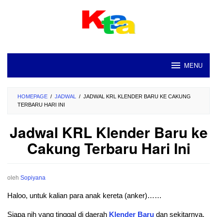
Loncat
ke
konten
MENU
HOMEPAGE
/
JADWAL
/
JADWAL KRL KLENDER BARU KE CAKUNG
TERBARU HARI INI
Jadwal KRL Klender Baru ke
Cakung Terbaru Hari Ini
oleh
Sopiyana
Haloo, untuk kalian para anak kereta (anker)……
Siapa nih yang tinggal di daerah
Klender Baru
dan sekitarnya.