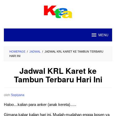
Loncat
ke
konten
MENU
HOMEPAGE
/
JADWAL
/
JADWAL KRL KARET KE TAMBUN TERBARU
HARI INI
Jadwal KRL Karet ke
Tambun Terbaru Hari Ini
oleh
Sopiyana
Haloo…kalian para anker (anak kereta)…..
Gimana kabar kalian hari ini. Mudah-mudahan engga bosen ya