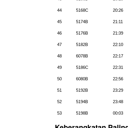
44
5168C
20:26
45
5174B
21:11
46
5176B
21:39
47
5182B
22:10
48
6078B
22:17
49
5186C
22:31
50
6080B
22:56
51
5192B
23:29
52
5194B
23:48
53
5198B
00:03
Keberangkatan Palin