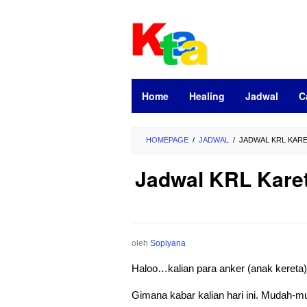
Loncat
ke
konten
Home
Healing
Jadwal
C
HOMEPAGE
/
JADWAL
/
JADWAL KRL KARE
Jadwal KRL Karet
oleh
Sopiyana
Haloo…kalian para anker (anak kereta
Gimana kabar kalian hari ini. Mudah-