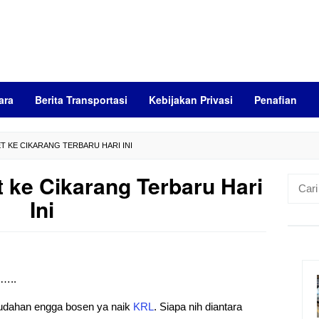
ara
Berita Transportasi
Kebijakan Privasi
Penafian
T KE CIKARANG TERBARU HARI INI
 ke Cikarang Terbaru Hari
Cari
untuk:
Ini
)…..
mudahan engga bosen ya naik
KRL
. Siapa nih diantara