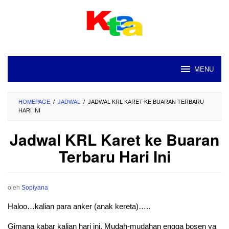
Loncat
ke
konten
MENU
HOMEPAGE
/
JADWAL
/
JADWAL KRL KARET KE BUARAN TERBARU
HARI INI
Jadwal KRL Karet ke Buaran
Terbaru Hari Ini
oleh
Sopiyana
Haloo…kalian para anker (anak kereta)…..
Gimana kabar kalian hari ini. Mudah-mudahan engga bosen ya