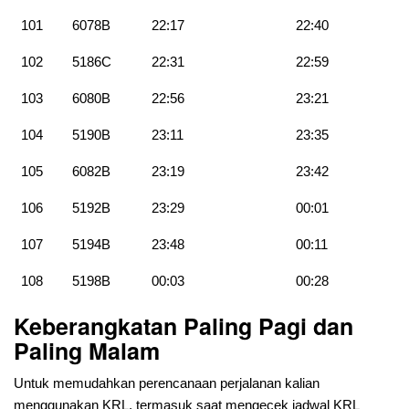
101
6078B
22:17
22:40
102
5186C
22:31
22:59
103
6080B
22:56
23:21
104
5190B
23:11
23:35
105
6082B
23:19
23:42
106
5192B
23:29
00:01
107
5194B
23:48
00:11
108
5198B
00:03
00:28
Keberangkatan Paling Pagi dan
Paling Malam
Untuk memudahkan perencanaan perjalanan kalian
menggunakan KRL, termasuk saat mengecek jadwal KRL