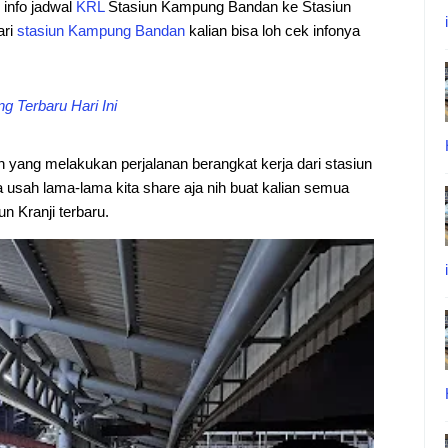
i info jadwal
KRL
Stasiun Kampung Bandan ke Stasiun
ari
stasiun
Kampung
Bandan
kalian bisa loh cek infonya
 Terbaru Hari Ini
an yang melakukan perjalanan berangkat kerja dari stasiun
usah lama-lama kita share aja nih buat kalian semua
 Kranji terbaru.