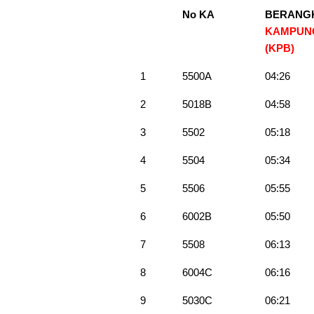
No KA
BERANG
KAMPUN
(KPB)
1
5500A
04:26
2
5018B
04:58
3
5502
05:18
4
5504
05:34
5
5506
05:55
6
6002B
05:50
7
5508
06:13
8
6004C
06:16
9
5030C
06:21