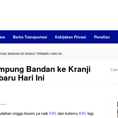
ara
Berita Transportasi
Kebijakan Privasi
Penafian
UNG BANDAN KE KRANJI TERBARU HARI INI
mpung Bandan ke Kranji
Cari
untuk:
baru Hari Ini
)…..
mudahan engga bosen ya naik
KRL
dan ketemu
KRL
lagi.