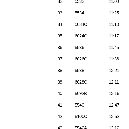
32
5532
11:09
33
5534
11:25
34
5084C
11:10
35
6024C
11:17
36
5536
11:45
37
6026C
11:36
38
5538
12:21
39
6028C
12:11
40
5092B
12:16
41
5540
12:47
42
5100C
12:52
43
5542A
13:12