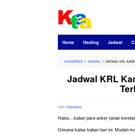
Loncat
ke
konten
Home
Healing
Jadwal
C
HOMEPAGE
/
JADWAL
/
JADWAL KRL KAMP
Jadwal KRL Ka
Ter
oleh
Sopiyana
Haloo…kalian para anker (anak kereta
Gimana kabar kalian hari ini. Mudah-