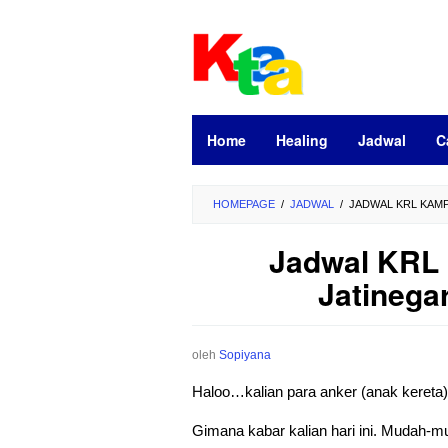
Loncat
ke
konten
Home
Healing
Jadwal
C
HOMEPAGE
/
JADWAL
/
JADWAL KRL KAMP
Jadwal KRL
Jatinegar
oleh
Sopiyana
Haloo…kalian para anker (anak kereta
Gimana kabar kalian hari ini. Mudah-