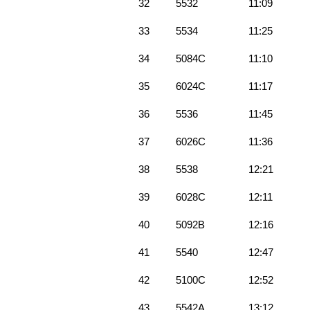
32
5532
11:09
33
5534
11:25
34
5084C
11:10
35
6024C
11:17
36
5536
11:45
37
6026C
11:36
38
5538
12:21
39
6028C
12:11
40
5092B
12:16
41
5540
12:47
42
5100C
12:52
43
5542A
13:12