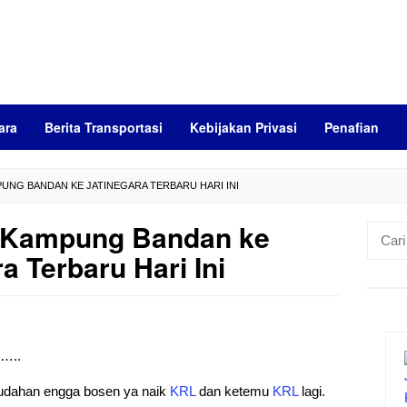
ara
Berita Transportasi
Kebijakan Privasi
Penafian
UNG BANDAN KE JATINEGARA TERBARU HARI INI
 Kampung Bandan ke
Cari
untuk:
a Terbaru Hari Ini
)…..
mudahan engga bosen ya naik
KRL
dan ketemu
KRL
lagi.