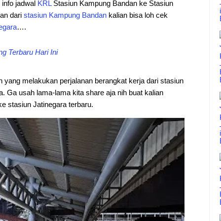
i info jadwal
KRL
Stasiun Kampung Bandan ke Stasiun
nan dari
stasiun
Kampung
Bandan
kalian bisa loh cek
egara
….
 Terbaru Hari Ini
an yang melakukan perjalanan berangkat kerja dari stasiun
 Ga usah lama-lama kita share aja nih buat kalian
stasiun Jatinegara terbaru.