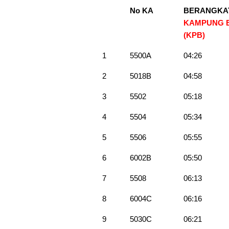
No KA
BERANGKA
KAMPUNG 
(KPB)
1
5500A
04:26
2
5018B
04:58
3
5502
05:18
4
5504
05:34
5
5506
05:55
6
6002B
05:50
7
5508
06:13
8
6004C
06:16
9
5030C
06:21