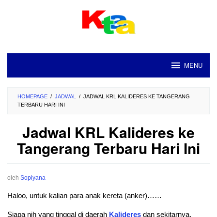
Loncat
ke
konten
MENU
HOMEPAGE
/
JADWAL
/
JADWAL KRL KALIDERES KE TANGERANG
TERBARU HARI INI
Jadwal KRL Kalideres ke
Tangerang Terbaru Hari Ini
oleh
Sopiyana
Haloo, untuk kalian para anak kereta (anker)……
Siapa nih yang tinggal di daerah
Kalideres
dan sekitarnya.