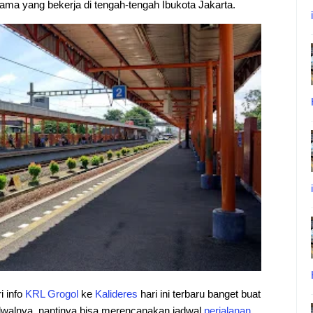
ma yang bekerja di tengah-tengah Ibukota Jakarta.
i info
KRL
Grogol
ke
Kalideres
hari ini terbaru banget buat
jadwalnya, nantinya bisa merencanakan jadwal
perjalanan