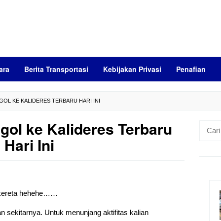
ara
Berita Transportasi
Kebijakan Privasi
Penafian
OL KE KALIDERES TERBARU HARI INI
ol ke Kalideres Terbaru
Cari
untuk:
Hari Ini
k kereta hehehe……
n sekitarnya. Untuk menunjang aktifitas kalian