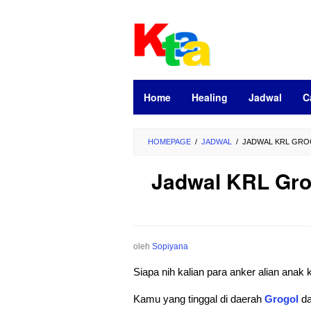
Loncat
ke
konten
Home
Healing
Jadwal
C
HOMEPAGE
/
JADWAL
/
JADWAL KRL GROG
Jadwal KRL Grog
oleh
Sopiyana
Siapa nih kalian para anker alian ana
Kamu yang tinggal di daerah
Grogol
da