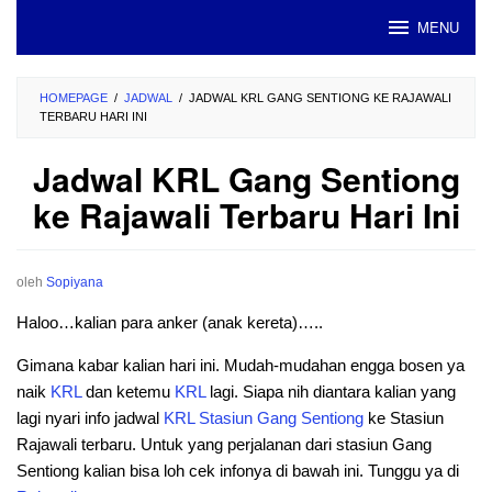
Loncat
MENU
ke
konten
HOMEPAGE
/
JADWAL
/
JADWAL KRL GANG SENTIONG KE RAJAWALI
TERBARU HARI INI
Jadwal KRL Gang Sentiong
ke Rajawali Terbaru Hari Ini
oleh
Sopiyana
Haloo…kalian para anker (anak kereta)…..
Gimana kabar kalian hari ini. Mudah-mudahan engga bosen ya
naik
KRL
dan ketemu
KRL
lagi. Siapa nih diantara kalian yang
lagi nyari info jadwal
KRL
Stasiun
Gang
Sentiong
ke Stasiun
Rajawali terbaru. Untuk yang perjalanan dari stasiun Gang
Sentiong kalian bisa loh cek infonya di bawah ini. Tunggu ya di