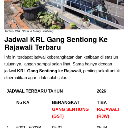
Jadwal KRL Stasiun Gang Sentiong
Jadwal KRL Gang Sentiong Ke
Rajawali
Terbaru
Info ini terdapat jadwal keberangkatan dan ketibaan di stasiun
tujuan ya, jangan sampai salah lihat. Sama halnya dengan
jadwal
KRL Gang Sentiong ke Rajawali
, penting sekali untuk
diperhatikan agar tidak salah jalur.
JADWAL TERBARU TAHUN
2026
No KA
BERANGKAT
TIBA
GANG SENTIONG
RAJAWALI
(GST)
(RJW
)
1
6001 - 6002B
05:31
05:44